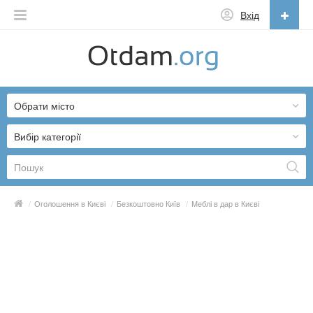
Вхід
Українська
English
Обрати місто
Русский
Українська
Вибір категорії
/
Оголошення в Києві
/
Безкоштовно Київ
/
Меблі в дар в Києві