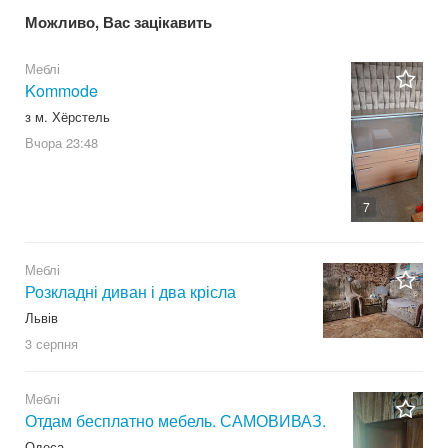
Можливо, Вас зацікавить
Меблі
Kommode
з м. Хёрстель
Вчора
23:48
7
Меблі
Розкладні диван і два крісла
Львів
3 серпня
Меблі
Отдам бесплатно мебель. САМОВИВАЗ.
Одеса