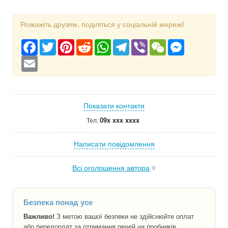
Розкажіть друзям, поділіться у соціальній мережі!
Facebook
Twitter
Pinterest
Reddit
WhatsApp
Telegram
Viber
WeChat
Messenger
Email
Показати контакти
09x xxx xxxx
Тел.
Написати повідомлення
Всі оголошення автора
Безпека понад усе
Важливо!
З метою вашої безпеки не здійснюйте оплат
або передоплат за отримання речей чи пробників