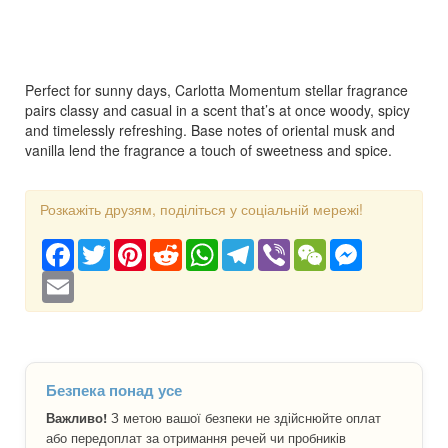
Perfect for sunny days, Carlotta Momentum stellar fragrance
pairs classy and casual in a scent that’s at once woody, spicy
and timelessly refreshing. Base notes of oriental musk and
vanilla lend the fragrance a touch of sweetness and spice.
Розкажіть друзям, поділіться у соціальній мережі!
Facebook
Twitter
Pinterest
Reddit
WhatsApp
Telegram
Viber
WeChat
Messenger
Email
Безпека понад усе
Важливо!
З метою вашої безпеки не здійснюйте оплат
або передоплат за отримання речей чи пробників