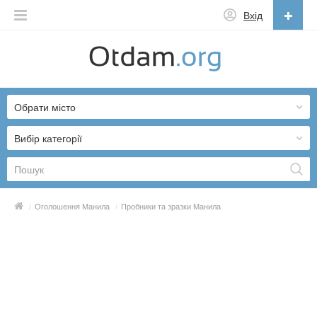
Вхід
Українська
English
Обрати місто
Русский
Українська
Вибір категорії
/
Оголошення Манила
/
Пробники та зразки Манила