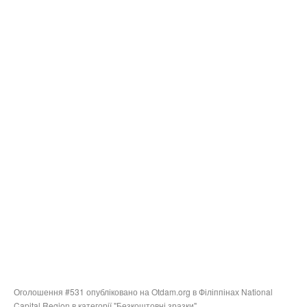
Оголошення #531 опубліковано на Otdam.org в Філіппінах National
Capital Region в категорії "Безкоштовні зразки".