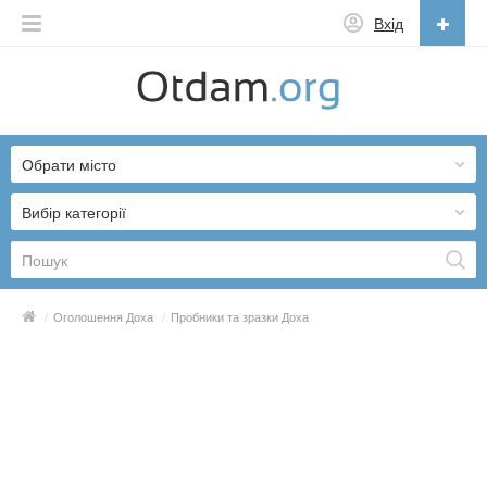
Вхід
Українська
English
Обрати місто
Русский
Українська
Вибір категорії
/
Оголошення Доха
/
Пробники та зразки Доха