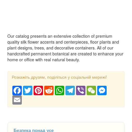
Our catalog presents an extensive collection of premium
quality silk flower accents and centerpieces, floor plants and
plant designs, trees, and decorative containers. All of our
handcrafted permanent botanical are created to enhance your
home or office with real natural beauty.
Розкажіть друзям, поділіться у соціальній мережі!
Facebook
Twitter
Pinterest
Reddit
WhatsApp
Telegram
Viber
WeChat
Messenger
Email
Безпека понад усе