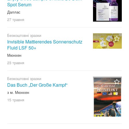
Spot Serum
Даллас
27 травня
Безкоштовні зразки
Invisible Mattierendes Sonnenschutz
Fluid LSF 50+
Мюнхен
23 травня
Безкоштовні зразки
Das Buch „Der Große Kampf“
з м. Мюнхен
15 травня