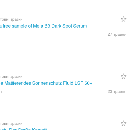
товні зразки
a free sample of Mela B3 Dark Spot Serum
27 травня
товні зразки
ble Mattierendes Sonnenschutz Fluid LSF 50+
н
23 травня
товні зразки
uch „Der Große Kampf“