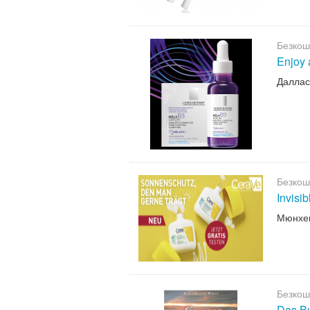
Безкош
Enjoy 
Даллас
Безкош
Invisi
Мюнхе
Безкош
Das B