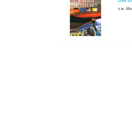
з м. М