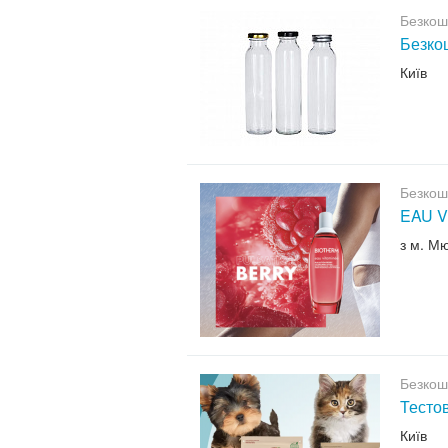
Безкош
Безкош
Київ
Безкош
EAU V
з м. М
Безкош
Тесто
Київ