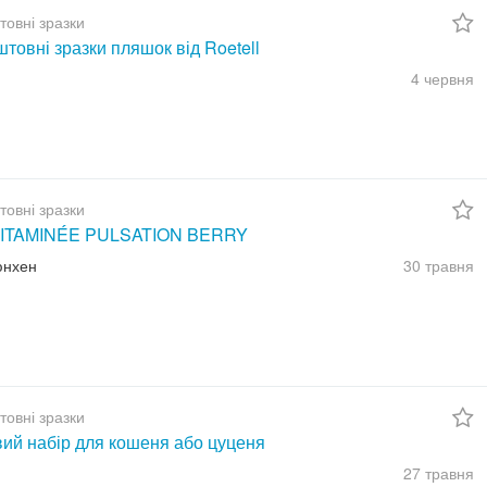
товні зразки
товні зразки пляшок від Roetell
4 червня
товні зразки
ITAMINÉE PULSATION BERRY
юнхен
30 травня
товні зразки
вий набір для кошеня або цуценя
27 травня