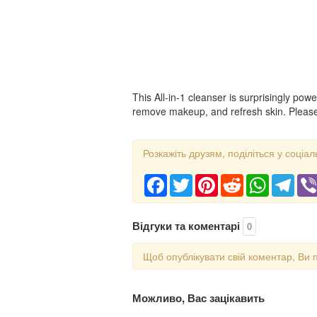
This All-in-1 cleanser is surprisingly power
remove makeup, and refresh skin. Please 
Розкажіть друзям, поділіться у соціал
Facebook
Twitter
Pinterest
Reddit
WhatsApp
Tele
Відгуки та коментарі
0
Щоб опублікувати свій коментар, Ви 
Можливо, Вас зацікавить