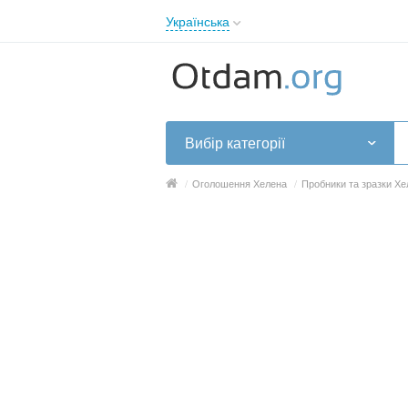
Українська
English
Русский
Українська
Вибір категорії
/
Оголошення Хелена
/
Пробники та зразки Хе