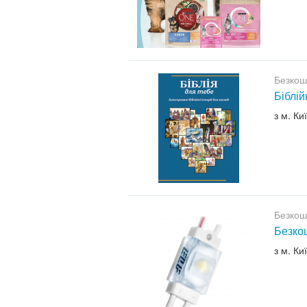
Безкош
Біблій
з м. Ки
Безкош
Безкош
з м. Ки