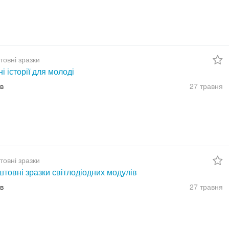
товні зразки
ні історії для молоді
їв
27 травня
товні зразки
товні зразки світлодіодних модулів
їв
27 травня