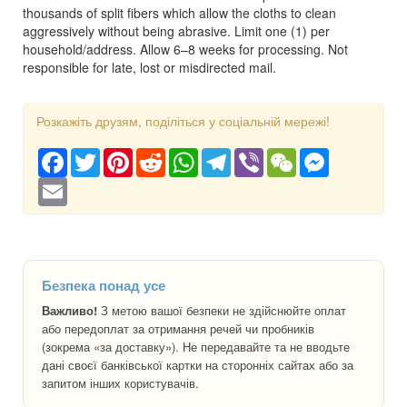
thousands of split fibers which allow the cloths to clean
aggressively without being abrasive. Limit one (1) per
household/address. Allow 6–8 weeks for processing. Not
responsible for late, lost or misdirected mail.
Розкажіть друзям, поділіться у соціальній мережі!
Facebook
Twitter
Pinterest
Reddit
WhatsApp
Telegram
Viber
WeChat
Messenger
Email
Безпека понад усе
Важливо!
З метою вашої безпеки не здійснюйте оплат
або передоплат за отримання речей чи пробників
(зокрема «за доставку»). Не передавайте та не вводьте
дані своєї банківської картки на сторонніх сайтах або за
запитом інших користувачів.