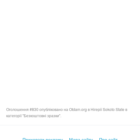
Оголошення #830 опубліковано на Otdam.org в Нігерії Sokoto State в
категорії "Безкоштовні зразки".
Приховати рекламу
Мапа сайту
Про сайт