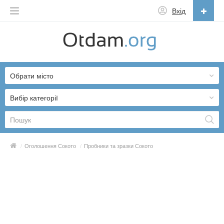
Вхід
Українська
English
Обрати місто
Русский
Українська
Вибір категорії
/
Оголошення Сокото
/
Пробники та зразки Сокото