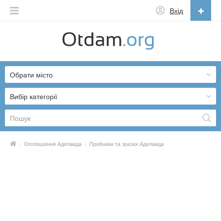
Вхід
Українська
English
Обрати місто
Русский
Українська
Вибір категорії
/
Оголошення Аделаида
/
Пробники та зразки Аделаида