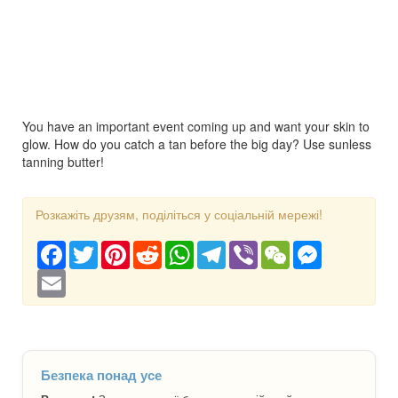
You have an important event coming up and want your skin to
glow. How do you catch a tan before the big day? Use sunless
tanning butter!
Розкажіть друзям, поділіться у соціальній мережі!
Facebook
Twitter
Pinterest
Reddit
WhatsApp
Telegram
Viber
WeChat
Messenger
Email
Безпека понад усе