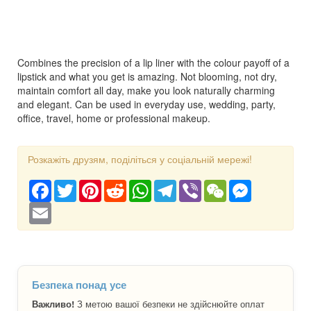
Combines the precision of a lip liner with the colour payoff of a
lipstick and what you get is amazing. Not blooming, not dry,
maintain comfort all day, make you look naturally charming
and elegant. Can be used in everyday use, wedding, party,
office, travel, home or professional makeup.
Розкажіть друзям, поділіться у соціальній мережі!
Facebook
Twitter
Pinterest
Reddit
WhatsApp
Telegram
Viber
WeChat
Messenger
Email
Безпека понад усе
Важливо!
З метою вашої безпеки не здійснюйте оплат