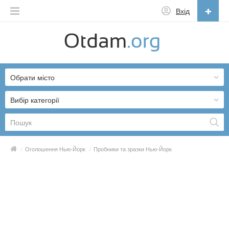
Вхід
Українська
English
Обрати місто
Русский
Українська
Вибір категорії
/
Оголошення Нью-Йорк
/
Пробники та зразки Нью-Йорк