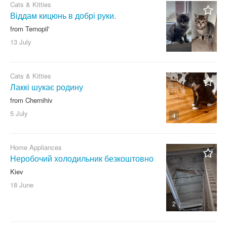
Cats & Kitties
Віддам кицюнь в добрі руки.
from Ternopil'
13 July
Cats & Kitties
Лаккі шукає родину
from Chernihiv
5 July
4
Home Appliances
Неробочий холодильник безкоштовно
Kiev
18 June
2