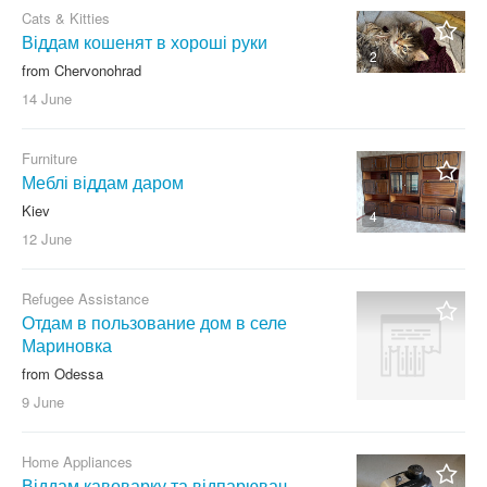
Cats & Kitties
Віддам кошенят в хороші руки
2
from Chervonohrad
14 June
Furniture
Меблі віддам даром
Kiev
4
12 June
Refugee Assistance
Отдам в пользование дом в селе
Мариновка
from Odessa
9 June
Home Appliances
Віддам кавоварку та відпарювач