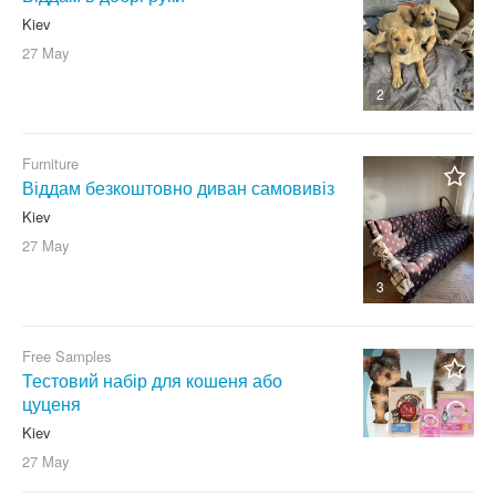
Kiev
27 May
2
Furniture
Віддам безкоштовно диван самовивіз
Kiev
27 May
3
Free Samples
Тестовий набір для кошеня або
цуценя
Kiev
27 May