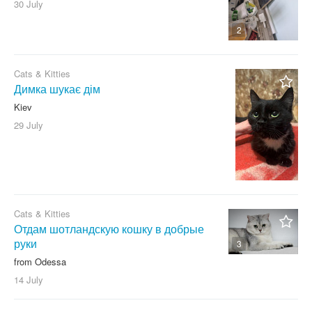
30 July
2
Cats & Kitties
Димка шукає дім
Kiev
29 July
Cats & Kitties
Отдам шотландскую кошку в добрые
руки
3
from Odessa
14 July