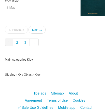
from Kiev
11 May
← Previous
Next →
1
2
3
...
Main categories Kiev
Ukraine
Kyiv Oblast
Kiev
Hide ads
Sitemap
About
Agreement
Terms of Use
Cookies
✅ Safe Use Guidelines
Mobile app
Contact