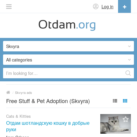
Log in
English
English
Skvyra
Русский
Українська
All categories
/
Skvyra ads
Free Stuff & Pet Adoption (Skvyra)
Cats & Kitties
Отдам шотландскую кошку в добрые
руки
3