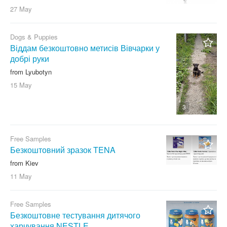
27 May
Dogs & Puppies
Віддам безкоштовно метисів Вівчарки у
добрі руки
from Lyubotyn
15 May
3
Free Samples
Безкоштовний зразок TENA
from Kiev
11 May
Free Samples
Безкоштовне тестування дитячого
харчування NESTLE