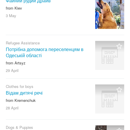
Файний рудий Драйв
from Kiev
3 May
4
Refugee Assistance
Потрібна допомога переселенцям в
Одеській області
from Artsyz
29 April
Clothes for boys
Відам дитячі речі
from Kremenchuk
28 April
Dogs & Puppies