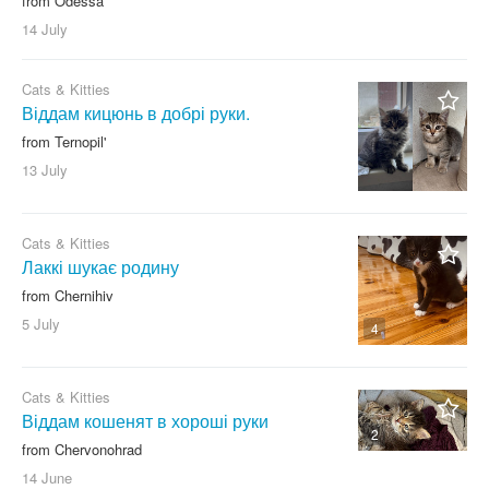
from Odessa
14 July
Cats & Kitties
Віддам кицюнь в добрі руки.
from Ternopil'
13 July
Cats & Kitties
Лаккі шукає родину
from Chernihiv
5 July
4
Cats & Kitties
Віддам кошенят в хороші руки
2
from Chervonohrad
14 June