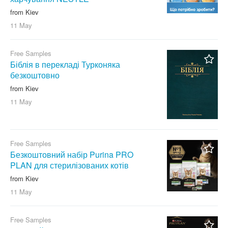
from Kiev
11 May
Free Samples
Біблія в перекладі Турконяка
безкоштовно
from Kiev
11 May
Free Samples
Безкоштовний набір Purina PRO
PLAN для стерилізованих котів
from Kiev
11 May
Free Samples