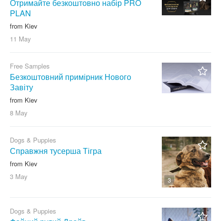
Отримайте безкоштовно набір PRO
PLAN
from Kiev
11 May
Free Samples
Безкоштовний примірник Нового
Завіту
from Kiev
8 May
Dogs & Puppies
Справжня тусерша Тігра
from Kiev
3 May
3
Dogs & Puppies