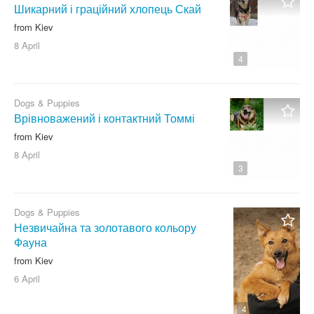
Шикарний і граційний хлопець Скай
from Kiev
8 April
4
Dogs & Puppies
Врівноважений і контактний Томмі
from Kiev
8 April
3
Dogs & Puppies
Незвичайна та золотавого кольору
Фауна
from Kiev
6 April
4