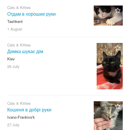
Cats & Kitties
Отдам в хорошие руки
Tashkent
2
1 August
Cats & Kitties
Димка шукає дім
Kiev
29 July
Cats & Kitties
Кошеня в добрі руки
Ivano-Frankivs'k
27 July