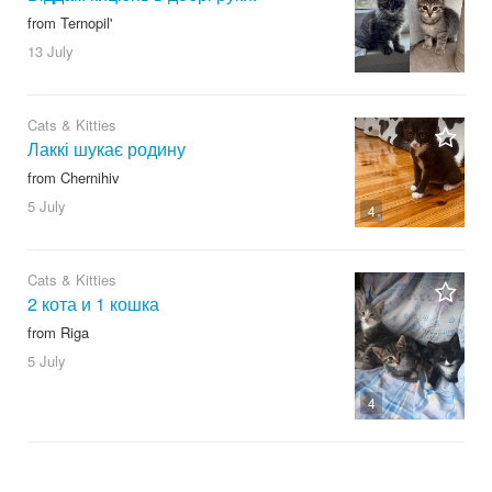
from Ternopil'
13 July
Cats & Kitties
Лаккі шукає родину
from Chernihiv
5 July
4
Cats & Kitties
2 кота и 1 кошка
from Riga
5 July
4