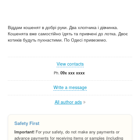
Віддам кошенят в добрі руки. Два хлопчика і дівчинка.
Кошенята вже самостійно їдять та привчені до лотка. Двоє
котиків будуть пухнастими. По Одесі привеземо.
View contacts
09x xxx xxxx
Ph.
Write a message
All author ads
Safety First
Important!
For your safety, do not make any payments or
advance payments for receiving items or samples (including