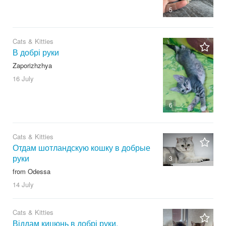
5
Cats & Kitties
В добрі руки
Zaporizhzhya
16 July
6
Cats & Kitties
Отдам шотландскую кошку в добрые
руки
3
from Odessa
14 July
Cats & Kitties
Віддам кицюнь в добрі руки.