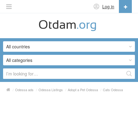
Log in
English
English
All countries
Русский
Українська
All categories
/
Odessa ads
/
Odessa Listings
/
Adopt a Pet Odessa
/
Cats Odessa