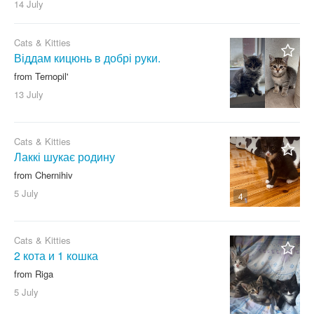
14 July
Cats & Kitties
Віддам кицюнь в добрі руки.
from Ternopil'
13 July
Cats & Kitties
Лаккі шукає родину
from Chernihiv
5 July
4
Cats & Kitties
2 кота и 1 кошка
from Riga
5 July