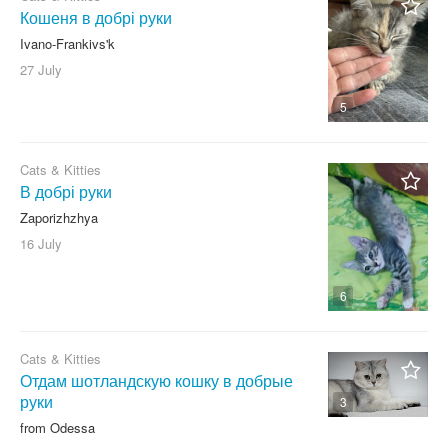
Кошеня в добрі руки
Exotic Shorthair
Ivano-Frankivs'k
Japanese Bobtail
27 July
Other
No matter
5
Cats & Kitties
В добрі руки
Zaporizhzhya
16 July
6
Cats & Kitties
Отдам шотландскую кошку в добрые
руки
3
from Odessa