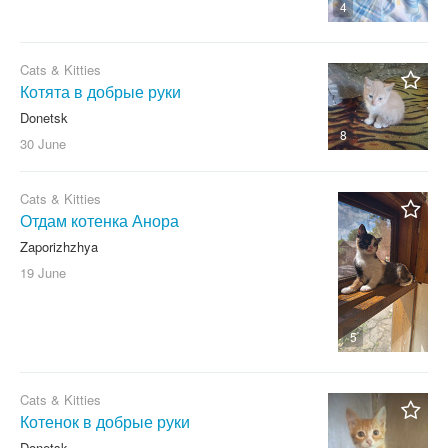
4
Cats & Kitties
Котята в добрые руки
Donetsk
8
30 June
Cats & Kitties
Отдам котенка Анора
Zaporizhzhya
19 June
5
Cats & Kitties
Котенок в добрые руки
Donetsk