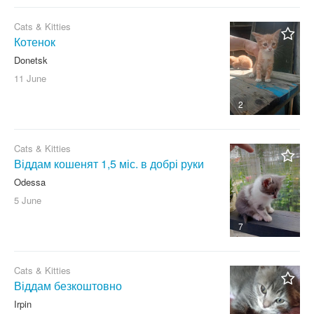
Cats & Kitties
Котенок
Donetsk
11 June
2
Cats & Kitties
Віддам кошенят 1,5 міс. в добрі руки
Odessa
5 June
7
Cats & Kitties
Віддам безкоштовно
Irpin