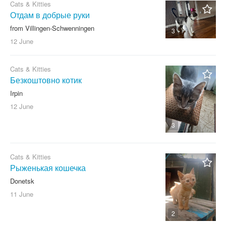
Cats & Kitties
Отдам в добрые руки
from Villingen-Schwenningen
3
12 June
Cats & Kitties
Безкоштовно котик
Irpin
12 June
3
Cats & Kitties
Рыженькая кошечка
Donetsk
11 June
2