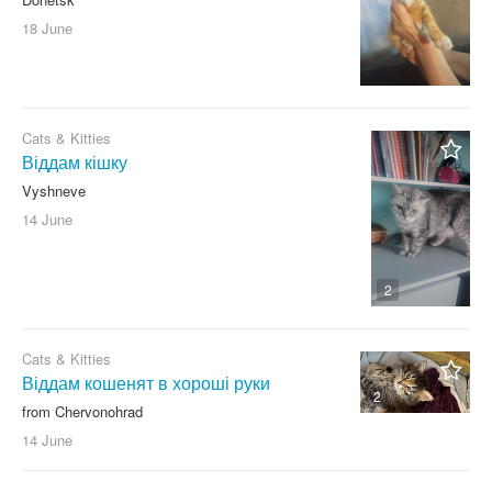
18 June
Cats & Kitties
Віддам кішку
Vyshneve
14 June
2
Cats & Kitties
Віддам кошенят в хороші руки
2
from Chervonohrad
14 June