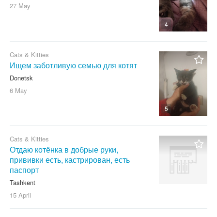
27 May
4
Cats & Kitties
Ищем заботливую семью для котят
Donetsk
6 May
5
Cats & Kitties
Отдаю котёнка в добрые руки,
прививки есть, кастрирован, есть
паспорт
Tashkent
15 April