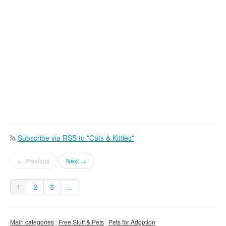
Subscribe via RSS to "Cats & Kitties"
← Previous
Next →
1
2
3
...
Main categories
Free Stuff & Pets
Pets for Adoption