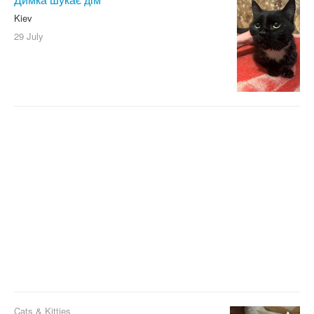
Mekong bobtail
Kiev
Neva Masquerade
29 July
Norwegian Forest
Oriental
Persian
Peterbald
Russian blue
Selkirk Rex
Siamese
Siberian
Singapore
Scottish Straight
Scottish fold
Somali
Turkish angora
Cats & Kitties