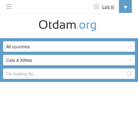
Log in
English
English
All countries
Русский
Українська
Cats & Kitties