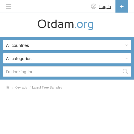
Log in
English
English
All countries
Русский
Українська
All categories
/
Kiev ads
/
Latest Free Samples