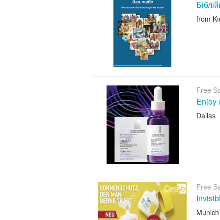
Біблій
from Ki
Free S
Enjoy 
Dallas
Free S
Invisi
Munich