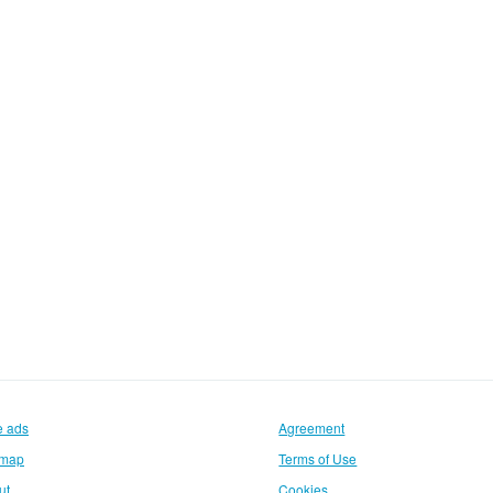
e ads
Agreement
emap
Terms of Use
ut
Cookies