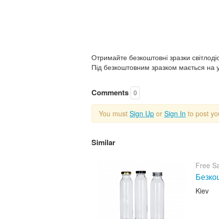
Отримайте безкоштовні зразки світлоді
Під безкоштовним зразком мається на ув
Comments
0
You must
Sign Up
or
Sign In
to post y
Similar
Free S
Безкош
Kiev