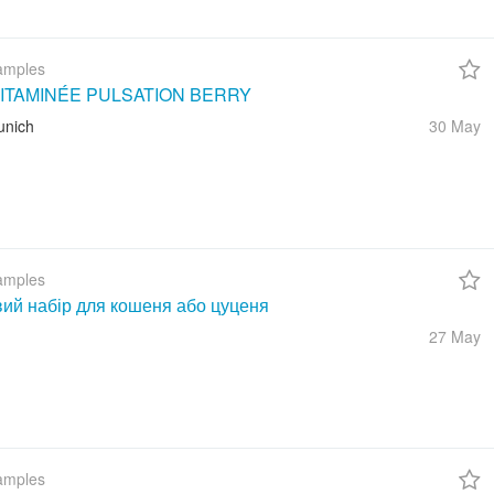
amples
ITAMINÉE PULSATION BERRY
unich
30 May
amples
вий набір для кошеня або цуценя
27 May
amples