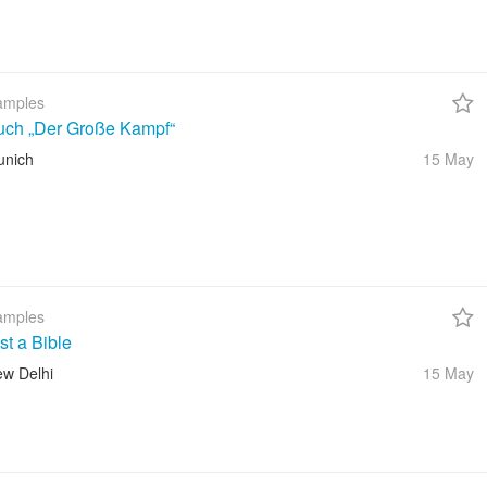
amples
uch „Der Große Kampf“
unich
15 May
amples
t a Bible
ew Delhi
15 May