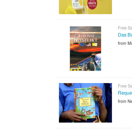
Free S
Das B
from M
Free S
Reques
from N