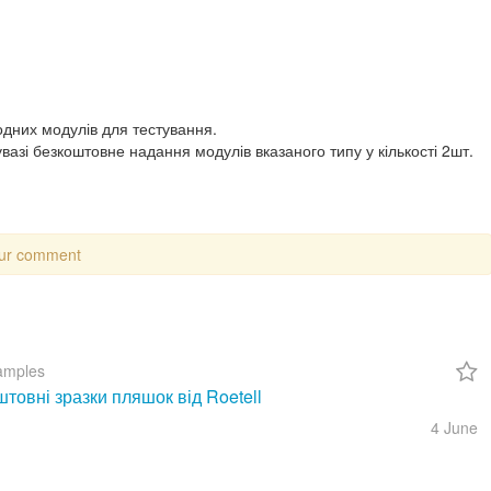
одних модулів для тестування.
азі безкоштовне надання модулів вказаного типу у кількості 2шт.
our comment
amples
товні зразки пляшок від Roetell
4 June