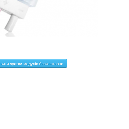
вити зразки модулів безкоштовно