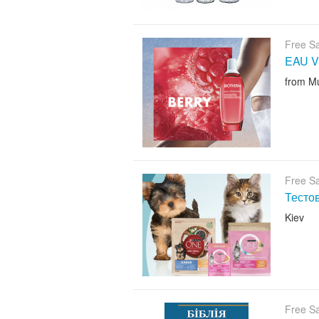
Free S
EAU V
from M
Free S
Тесто
Kiev
Free S