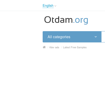
English
English
Русский
Українська
All categories
/
Kiev ads
/
Latest Free Samples