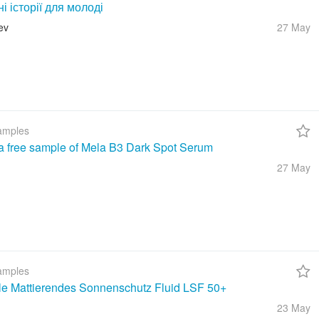
ні історії для молоді
ev
27 May
amples
a free sample of Mela B3 Dark Spot Serum
27 May
amples
ble Mattierendes Sonnenschutz Fluid LSF 50+
23 May