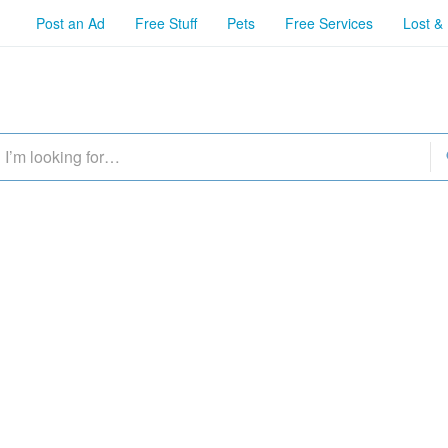
Post an Ad
Free Stuff
Pets
Free Services
Lost &