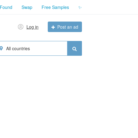
 Found
Swap
Free Samples
✨
Log in
Post an ad
All countries