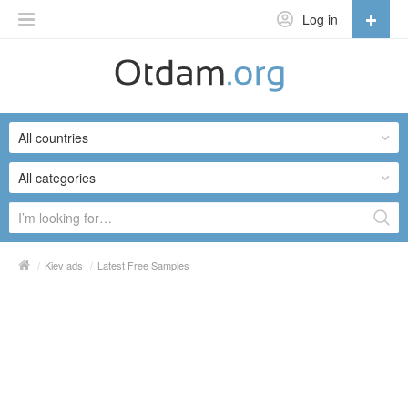
Log in
English
English
All countries
Русский
Українська
All categories
/
Kiev ads
/
Latest Free Samples