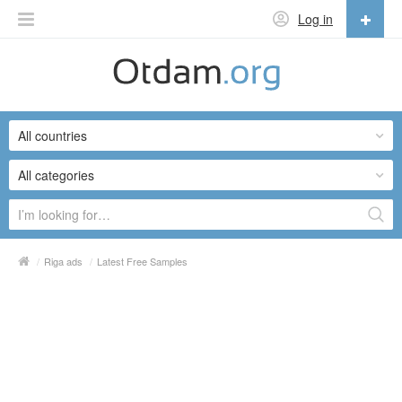
Log in
English
English
All countries
Русский
Українська
All categories
/
Riga ads
/
Latest Free Samples