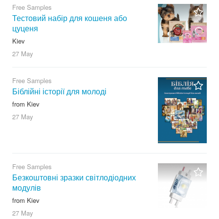
Free Samples
Тестовий набір для кошеня або
цуценя
Kiev
27 May
Free Samples
Біблійні історії для молоді
from Kiev
27 May
Free Samples
Безкоштовні зразки світлодіодних
модулів
from Kiev
27 May