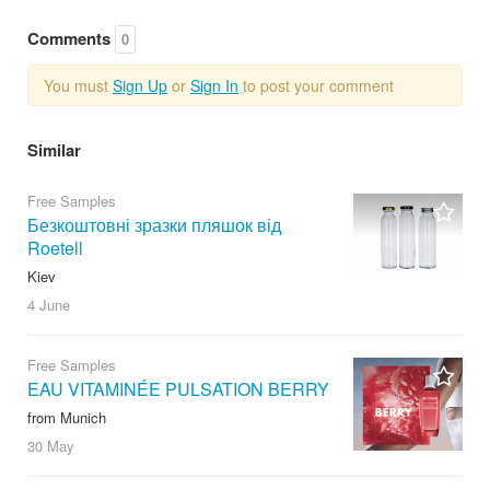
Comments
0
You must
Sign Up
or
Sign In
to post your comment
Similar
Free Samples
Безкоштовні зразки пляшок від
Roetell
Kiev
4 June
Free Samples
EAU VITAMINÉE PULSATION BERRY
from Munich
30 May