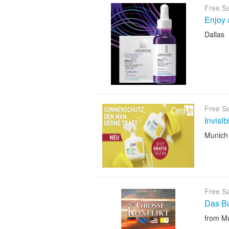
Free S
Enjoy 
Dallas
Free S
Invisi
Munich
Free S
Das B
from M