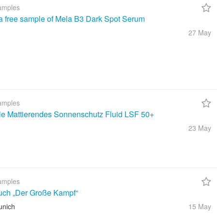
amples
a free sample of Mela B3 Dark Spot Serum
27 May
amples
ble Mattierendes Sonnenschutz Fluid LSF 50+
23 May
amples
uch „Der Große Kampf“
unich
15 May