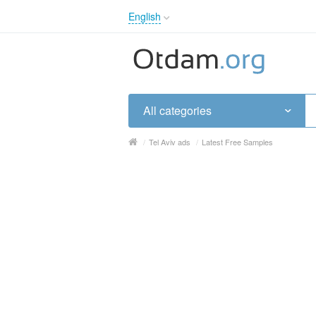
English
English
Русский
Українська
All categories
/
Tel Aviv ads
/
Latest Free Samples