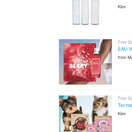
Kiev
Free S
EAU V
from M
Free S
Тесто
Kiev