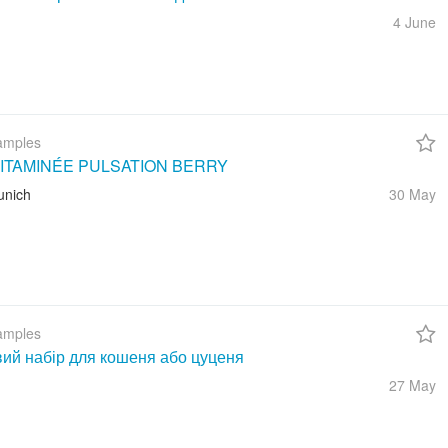
4 June
amples
ITAMINÉE PULSATION BERRY
unich
30 May
amples
вий набір для кошеня або цуценя
27 May