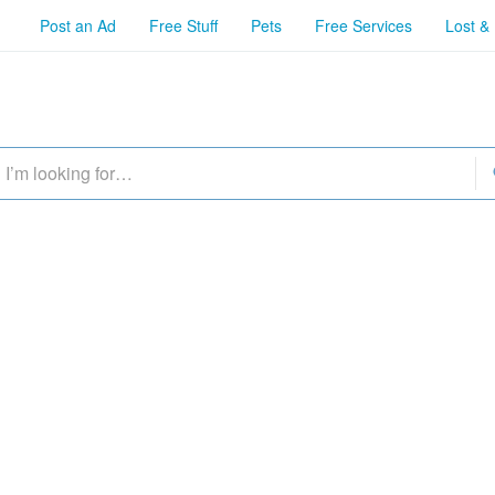
Post an Ad
Free Stuff
Pets
Free Services
Lost &