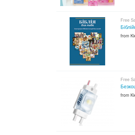
Free S
Біблій
from Ki
Free S
Безкош
from Ki