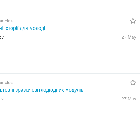
amples
ні історії для молоді
ev
27 May
amples
товні зразки світлодіодних модулів
ev
27 May