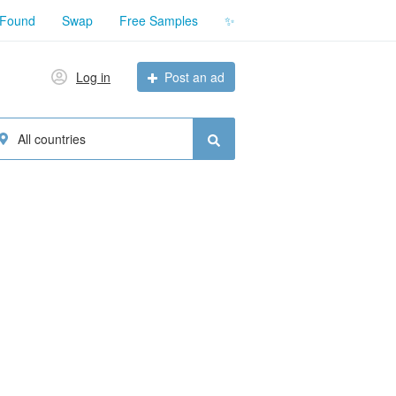
 Found
Swap
Free Samples
✨
Log in
Post an ad
All countries