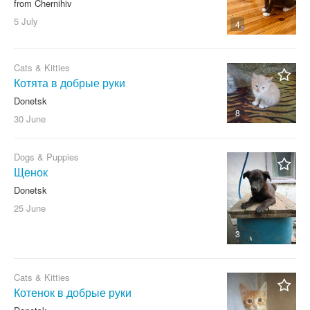
from Chernihiv
5 July
4
Cats & Kitties
Котята в добрые руки
Donetsk
8
30 June
Dogs & Puppies
Щенок
Donetsk
25 June
3
Cats & Kitties
Котенок в добрые руки