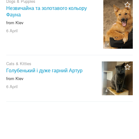
Dogs & Puppies
Незвичайна та золотавого кольору
Фауна
from Kiev
6 April
4
Cats & Kitties
Голубенький і дуже гарний Артур
from Kiev
6 April
4