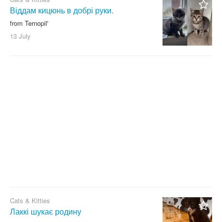
Віддам кицюнь в добрі руки.
from Ternopil'
13 July
Cats & Kitties
Лаккі шукає родину