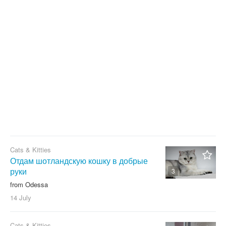
With photo
Clear filter
Apply
Cats & Kitties
Отдам шотландскую кошку в добрые
руки
3
from Odessa
14 July
Cats & Kitties