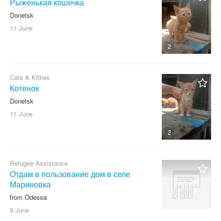
Рыженькая кошечка
Donetsk
11 June
2
Cats & Kitties
Котенок
Donetsk
11 June
2
Refugee Assistance
Отдам в пользование дом в селе
Мариновка
from Odessa
9 June