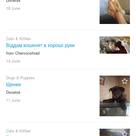
Donetsk
18 June
Cats & Kitties
Віддам кошенят в хороші руки
2
from Chervonohrad
14 June
Dogs & Puppies
Щенки
Donetsk
11 June
5
Cats & Kitties