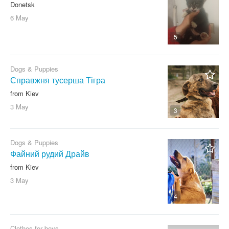
Donetsk
6 May
5
Dogs & Puppies
Справжня тусерша Тігра
from Kiev
3 May
3
Dogs & Puppies
Файний рудий Драйв
from Kiev
3 May
4
Clothes for boys