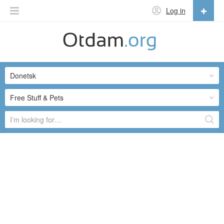
Log in
English
English
Donetsk
Русский
Українська
Free Stuff & Pets