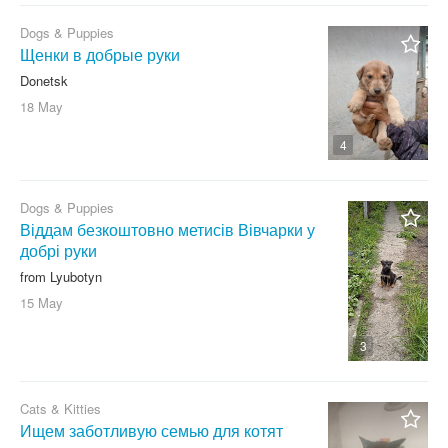
Dogs & Puppies
Щенки в добрые руки
Donetsk
18 May
4
Dogs & Puppies
Віддам безкоштовно метисів Вівчарки у
добрі руки
from Lyubotyn
15 May
3
Cats & Kitties
Ищем заботливую семью для котят