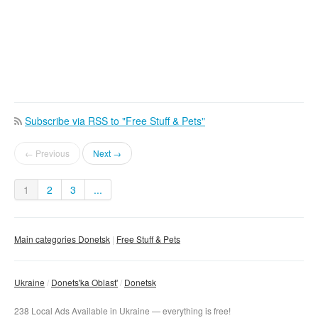
Subscribe via RSS to "Free Stuff & Pets"
← Previous
Next →
1
2
3
...
Main categories Donetsk
Free Stuff & Pets
Ukraine
Donets'ka Oblast'
Donetsk
238 Local Ads Available in Ukraine — everything is free!