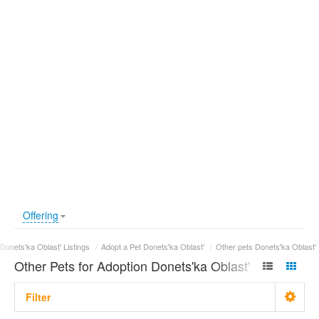
Offering
Donets'ka Oblast' Listings
/
Adopt a Pet Donets'ka Oblast'
/
Other pets Donets'ka Oblast'
Other Pets for Adoption Donets'ka Oblast'
Filter