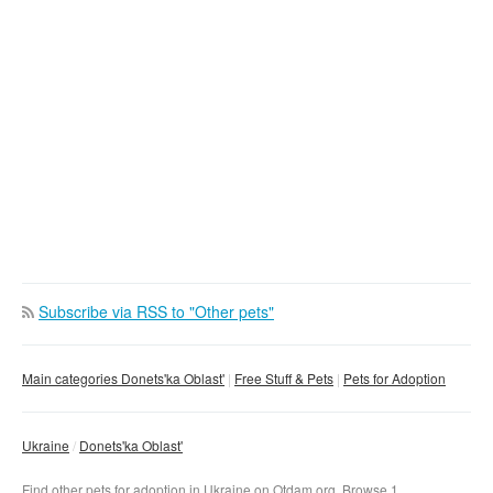
Subscribe via RSS to "Other pets"
Main categories Donets'ka Oblast'
Free Stuff & Pets
Pets for Adoption
Ukraine
Donets'ka Oblast'
Find other pets for adoption in Ukraine on Otdam.org. Browse 1