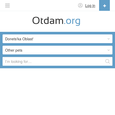
Log in
English
English
Donets'ka Oblast'
Русский
Українська
Other pets