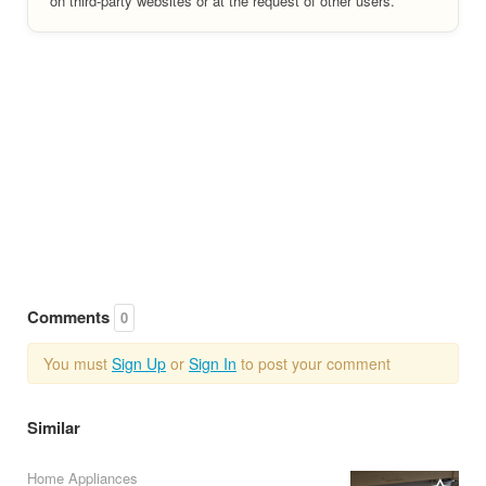
on third-party websites or at the request of other users.
Comments
0
You must
Sign Up
or
Sign In
to post your comment
Similar
Home Appliances