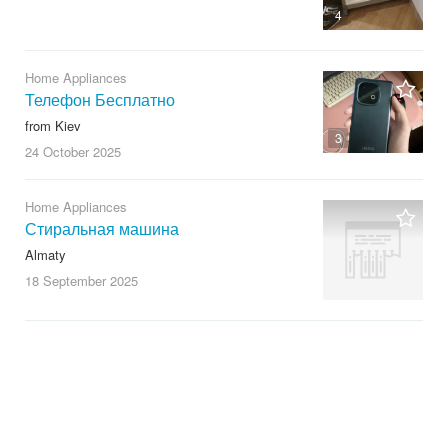
4
Home Appliances
Телефон Бесплатно
from Kiev
3
24 October
2025
Home Appliances
Стиральная машина
Almaty
18 September
2025