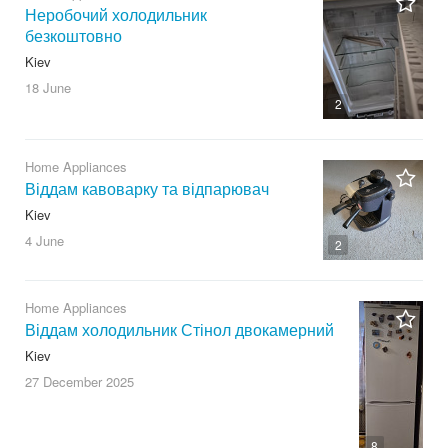
Неробочий холодильник
безкоштовно
Kiev
18 June
2
Home Appliances
Віддам кавоварку та відпарювач
Kiev
4 June
2
Home Appliances
Віддам холодильник Стінол двокамерний
Kiev
27 December
2025
8