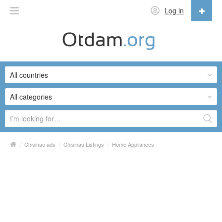
Log in
English
English
All countries
Русский
Українська
All categories
/
Chisinau ads
/
Chisinau Listings
/
Home Appliances