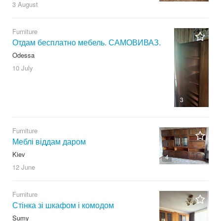
3 August
Furniture
Отдам бесплатно мебель. САМОВИВАЗ.
Odessa
10 July
3
Furniture
Меблі віддам даром
Kiev
4
12 June
Furniture
Стінка зі шкафом і комодом
Sumy