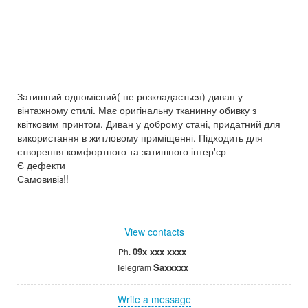
Затишний одномісний( не розкладається) диван у
вінтажному стилі. Має оригінальну тканинну обивку з
квітковим принтом. Диван у доброму стані, придатний для
використання в житловому приміщенні. Підходить для
створення комфортного та затишного інтер'єр
Є дефекти
Самовивіз!!
View contacts
09x xxx xxxx
Ph.
Saxxxxx
Telegram
Write a message