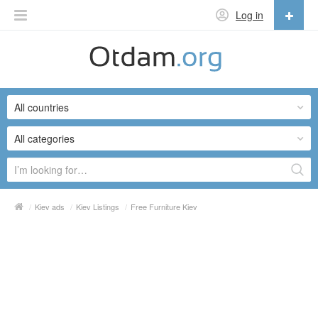
Log in
English
English
All countries
Русский
Українська
All categories
/
Kiev ads
/
Kiev Listings
/
Free Furniture Kiev