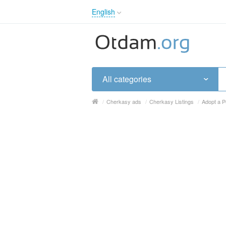
English
English
Русский
Українська
All categories
/
Cherkasy ads
/
Cherkasy Listings
/
Adopt a 