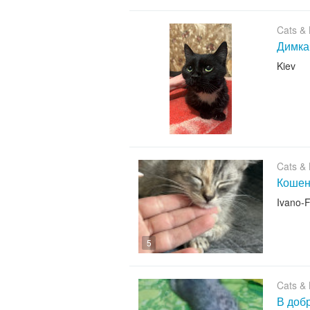
Cats & K
Димка
Kiev
Cats & K
Кошеня
Ivano-F
5
Cats & K
В добр