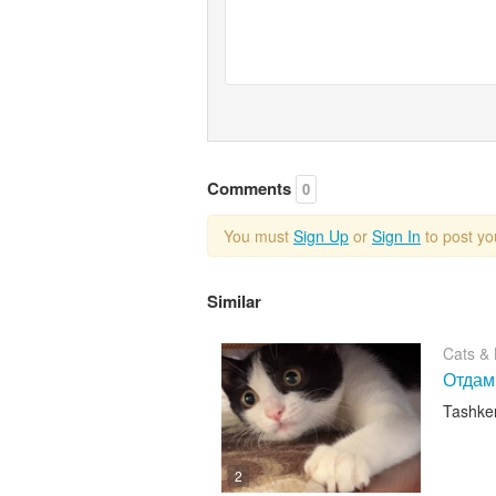
Comments
0
You must
Sign Up
or
Sign In
to post y
Similar
Cats & K
Отдам
Tashke
2