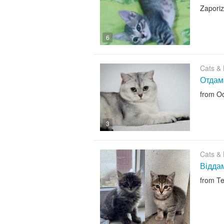
Zapori
6
Cats & K
Отдам
from O
3
Cats & K
Віддам
from Te