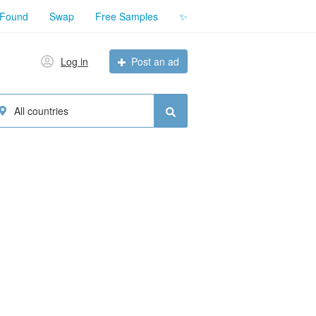
 Found
Swap
Free Samples
✨
Log in
Post an ad
All countries