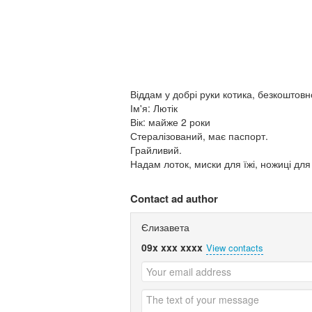
Віддам у добрі руки котика, безкоштовн
Ім'я: Лютік
Вік: майже 2 роки
Стералізований, має паспорт.
Грайливий.
Надам лоток, миски для їжі, ножиці для к
Contact ad author
Єлизавета
09x xxx xxxx
View contacts