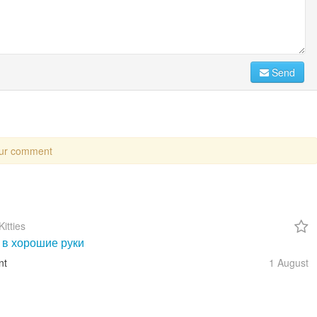
Send
our comment
itties
 в хорошие руки
nt
1 August