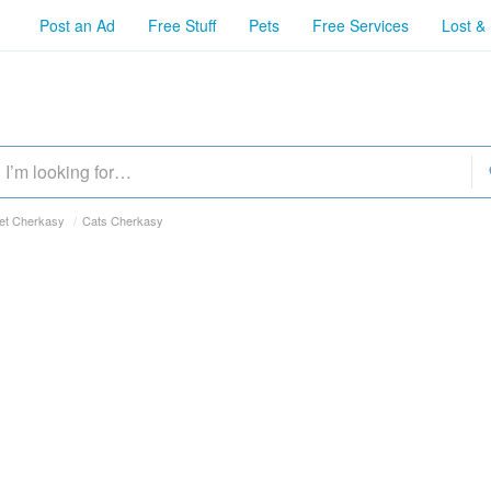
Post an Ad
Free Stuff
Pets
Free Services
Lost &
Pet Cherkasy
/
Cats Cherkasy