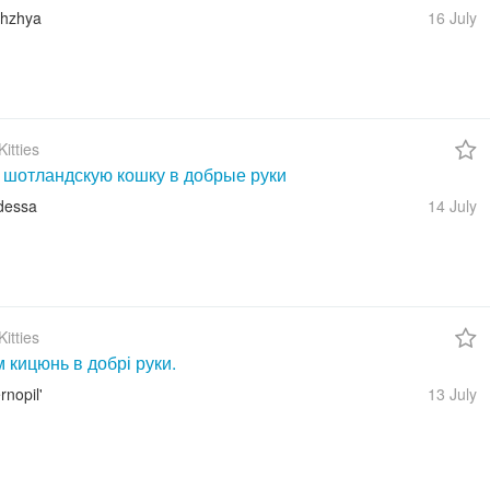
zhzhya
16 July
itties
 шотландскую кошку в добрые руки
dessa
14 July
itties
 кицюнь в добрі руки.
rnopil'
13 July