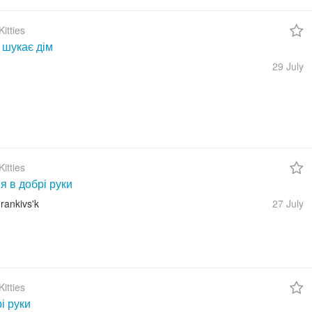
itties
 шукає дім
29 July
itties
 в добрі руки
rankivs'k
27 July
itties
і руки