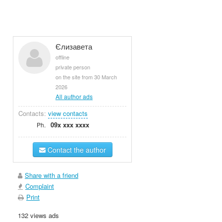
Єлизавета
offline
private person
on the site from 30 March
2026
All author ads
Contacts:
view contacts
09x xxx xxxx
Ph.
Contact the author
Share with a friend
Complaint
Print
132 views ads