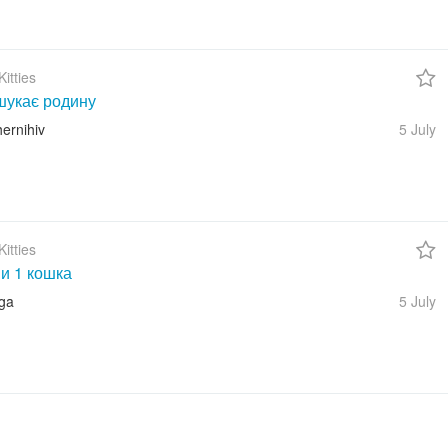
itties
шукає родину
ernihiv
5 July
itties
 и 1 кошка
iga
5 July