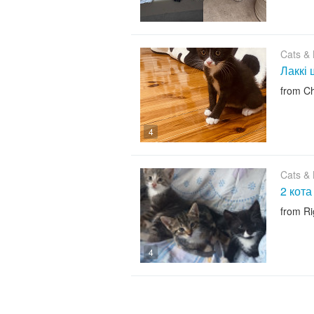
Cats & K
Лаккі 
from Ch
4
Cats & K
2 кота
from R
4